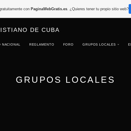
 gratuitamente con
PaginaWebGratis.es
. ¿Quieres tener tu propio sitio web?
ISTIANO DE CUBA
O NACIONAL
REGLAMENTO
FORO
GRUPOS LOCALES
E
GRUPOS LOCALES