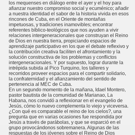
los mequenses en diálogo entre el ayer y el hoy para
afianzar nuestro compromiso social y ecuménico; añadir
a nuestra identidad el sabor de la historia vivida en esos
rincones de Cuba, en el Oriente de montañas
impetuosas, y tradiciones inamovibles; encontrar
referentes bíblico-teológicos que nos ayuden a vivir
relaciones intergeneracionales que construyan el Reino
de Dios en nuestra tierra, propiciando espacios de
aprendizaje participativo en los que el debate reflexivo y
la contribución creativa faciliten el afrontamiento y la
solución constructiva de los problemas y conflictos
intergeneracionales. Y por supuesto, lograr durante la
intrépida subida al Pico Turquino, los talleres y
recorridos proveer espacios para el compartir solidario,
la confraternidad y el afianzamiento del sentido de
pertenencia al MEC de Cuba.
En un segundo momento de la mañana, Idael Montero,
pastor bautista de la comunidad de Marianao, La
Habana, nos convidó a reflexionar en el evangelio de
Jesús, cómo lo nuevo complementa lo viejo y viceversa.
¿Con qué es comparable el reino de los cielos?, una
pregunta que en varias ocasiones fue respondida por
Jesús a través de parábolas, y que se esparció en el
grupo provocándonos sobremanera. Algunas de las
respuestas de los jóvenes sobre el Reino de Dios