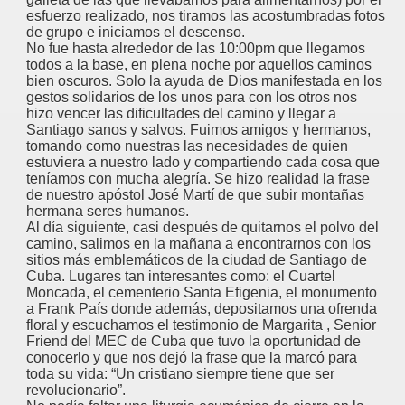
esfuerzo realizado, nos tiramos las acostumbradas fotos
de grupo e iniciamos el descenso.
No fue hasta alrededor de las 10:00pm que llegamos
todos a la base, en plena noche por aquellos caminos
bien oscuros. Solo la ayuda de Dios manifestada en los
gestos solidarios de los unos para con los otros nos
hizo vencer las dificultades del camino y llegar a
Santiago sanos y salvos. Fuimos amigos y hermanos,
tomando como nuestras las necesidades de quien
estuviera a nuestro lado y compartiendo cada cosa que
teníamos con mucha alegría. Se hizo realidad la frase
de nuestro apóstol José Martí de que subir montañas
hermana seres humanos.
Al día siguiente, casi después de quitarnos el polvo del
camino, salimos en la mañana a encontrarnos con los
sitios más emblemáticos de la ciudad de Santiago de
Cuba. Lugares tan interesantes como: el Cuartel
Moncada, el cementerio Santa Efigenia, el monumento
a Frank País donde además, depositamos una ofrenda
floral y escuchamos el testimonio de Margarita , Senior
Friend del MEC de Cuba que tuvo la oportunidad de
conocerlo y que nos dejó la frase que la marcó para
toda su vida: “Un cristiano siempre tiene que ser
revolucionario”.