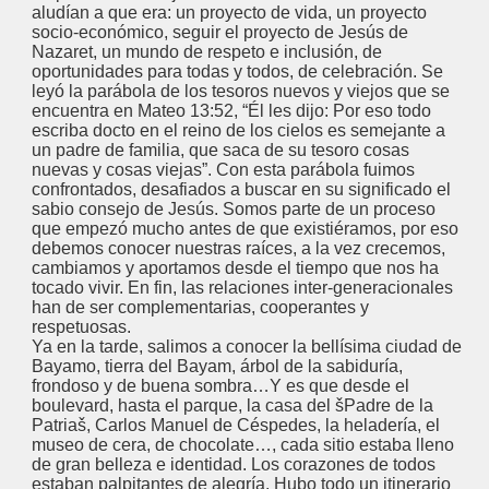
aludían a que era: un proyecto de vida, un proyecto
socio-económico, seguir el proyecto de Jesús de
Nazaret, un mundo de respeto e inclusión, de
oportunidades para todas y todos, de celebración. Se
leyó la parábola de los tesoros nuevos y viejos que se
encuentra en Mateo 13:52, “Él les dijo: Por eso todo
escriba docto en el reino de los cielos es semejante a
un padre de familia, que saca de su tesoro cosas
nuevas y cosas viejas”. Con esta parábola fuimos
confrontados, desafiados a buscar en su significado el
sabio consejo de Jesús. Somos parte de un proceso
que empezó mucho antes de que existiéramos, por eso
debemos conocer nuestras raíces, a la vez crecemos,
cambiamos y aportamos desde el tiempo que nos ha
tocado vivir. En fin, las relaciones inter-generacionales
han de ser complementarias, cooperantes y
respetuosas.
Ya en la tarde, salimos a conocer la bellísima ciudad de
Bayamo, tierra del Bayam, árbol de la sabiduría,
frondoso y de buena sombra…Y es que desde el
boulevard, hasta el parque, la casa del šPadre de la
Patriaš, Carlos Manuel de Céspedes, la heladería, el
museo de cera, de chocolate…, cada sitio estaba lleno
de gran belleza e identidad. Los corazones de todos
estaban palpitantes de alegría. Hubo todo un itinerario