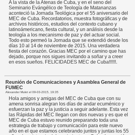
A la vista de la Atenas de Cuba, y en el seno del
Seminario Evángélico de Teología de Matananzas
aconteció la Jornada Teológica por el 55 aniversario del
MEC de Cuba. Recordatorios, muestra fotográficas y de
archivos históricos, estudios del contexto cubano y
latinoámericano, fiesta cultural, y un análisis desde la
teología a los mecanismo de paz y del actuar social.
Todo esto permeó la Jornada que se extendió desde los
días 10 al 14 de noviembre de 2015. Una verdadera
fiesta del corazón. Gracias MEC por el camino que has
dejado, porque nos sigues invitando a soñar y a creer
en esos sueños. FELICIDADES MEC de Cuba!!!!!!.
Reunión de Comunicaciones y Asamblea General de
FUMEC
Alexander Mulet el
09-03-2015, 19:35
Hola amigos y amigas del MEC de Cuba que con su
amena sonrisa alegran los días de andar ecuménico y
esfuerzan la paz y la justicia a seguir adelante. Esta vez
las Rápidas del MEC llegan con dos nuevas y es que el
MEC de Cuba estuvo reunido preparando toda una
estrategia de trabajo y comunicación para este nuevo
año en el que estamos celebrando juntos y juntas los 55