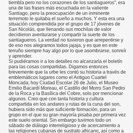
tiembla pero no los corazones de los santiagueros”, era
una de las frases más escuchada en la valiente
Santiago, pero la preocupación de un inminente
terremoto le quitaba el sueño a muchos. Y esta era una
situación comprendida por el grupo de 17 jóvenes de
San Nicolás, que llenando sus mochilas de valor
decidieron aventurarse y compartir la suerte de los
santiagueros. La verdad no tuvieron que arrepentirse y
de eso nos alegramos todos jajaja, y es que en este
terruño siempre hay algo por lo que asombrarse, sonreír
y aprender.
Si pudiéramos ir a los detalles no alcanzaría el boletín
para las cosas compartidas. Digamos entonces
brevemente que la urbe les contó su historia a través de
emblemáticos lugares como el Antiguo Cuartel
Moncada; hoy Ciudad Escolar 26 de Julio, el Museo
Emilio Bacardí Moreau, el Castillo del Morro San Pedro
de la Roca y la Basílica del Cobre, solo por mencionar
algunos. Creo que con tanta historia y cultura
compartida en los andares y rutas de la cuna del son,
hubiera sido más que suficiente formación, para un
grupo en el que su gran mayoría pisaba por primera vez
este suelo oriental. Sin embargo tuvimos todo un
sábado de diálogo interreligioso y de acercamiento a
las religiones cubanas de sustrato africano, así como a