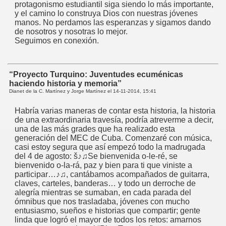
protagonismo estudiantil siga siendo lo más importante,
y el camino lo construya Dios con nuestras jóvenes
manos. No perdamos las esperanzas y sigamos dando
de nosotros y nosotras lo mejor.
Seguimos en conexión.
“Proyecto Turquino: Juventudes ecuménicas
haciendo historia y memoria”
Dianet de la C. Martínez y Jorge Martínez el
14-11-2014, 15:41
Habría varias maneras de contar esta historia, la historia
de una extraordinaria travesía, podría atreverme a decir,
una de las más grades que ha realizado esta
generación del MEC de Cuba. Comenzaré con música,
casi estoy segura que así empezó todo la madrugada
del 4 de agosto: š♪♫Se bienvenida o-le-ré, se
bienvenido o-la-rá, paz y bien para ti que viniste a
participar…♪♫, cantábamos acompañados de guitarra,
claves, carteles, banderas… y todo un derroche de
alegría mientras se sumaban, en cada parada del
ómnibus que nos trasladaba, jóvenes con mucho
entusiasmo, sueños e historias que compartir; gente
linda que logró el mayor de todos los retos: amarnos