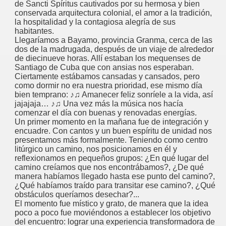
de Sancti Spíritus cautivados por su hermosa y bien
conservada arquitectura colonial, el amor a la tradición,
la hospitalidad y la contagiosa alegría de sus
habitantes.
Llegaríamos a Bayamo, provincia Granma, cerca de las
dos de la madrugada, después de un viaje de alrededor
de diecinueve horas. Allí estaban los mequenses de
Santiago de Cuba que con ansias nos esperaban.
Ciertamente estábamos cansadas y cansados, pero
como dormir no era nuestra prioridad, ese mismo día
bien temprano: ♪♫ Amanecer feliz sonríele a la vida, así
jajajaja… ♪♫ Una vez más la música nos hacía
comenzar el día con buenas y renovadas energías.
Un primer momento en la mañana fue de integración y
encuadre. Con cantos y un buen espíritu de unidad nos
presentamos más formalmente. Teniendo como centro
litúrgico un camino, nos posicionamos en él y
reflexionamos en pequeños grupos: ¿En qué lugar del
camino creíamos que nos encontrábamos?, ¿De qué
manera habíamos llegado hasta ese punto del camino?,
¿Qué habíamos traído para transitar ese camino?, ¿Qué
obstáculos queríamos desechar?...
El momento fue místico y grato, de manera que la idea
poco a poco fue moviéndonos a establecer los objetivo
del encuentro: lograr una experiencia transformadora de