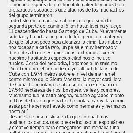
la noche después de un chocolate caliente y unos bien
preparados espaguetis que algunos de los muchachos
del grupo terminaron.
Todo listo en la mañana salimos a lo que sería la
segunda parte del camino: 5 km hasta la cima y luego
11 descendiendo hasta Santiago de Cuba. Nuevamente
subidas y bajadas, un poco de frío, pero con la alegría
de que faltaba poco para alcanzar la cima. Las nubes
nos tocaban a cada rato, un paisaje muy hermoso y
diferente a lo que estamos acostumbrados a ver en
nuestros habituales espacios citadinos e incluso
rurales. Cerca del mediodía, llegamos al mismísimo
Pico Turquino, el punto de mayor altitud de la isla de
Cuba con 1.974 metros sobre el nivel de mar, en el
centro mismo de la Sierra Maestra, la mayor cordillera
de Cuba. La montaña se alza sobre un escenario de
17.540 hectáreas de ríos, bosques, valles y cumbres.
Muchísima fue nuestra alegría, nuestro agradecimiento
al Dios de la vida que ha hecho tantas maravillas como
estás por habernos llevado como hermanas y hermanos
hasta allí.
Después de una mística en la que compartimos
testimonios cantos, oraciones e incluso un espontáneo
y creativo tiempo para entregarnos una medalla (una
galleta de las que llevábamos para alimentarnos) por el