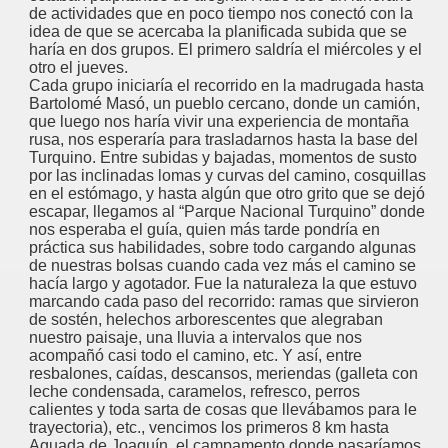
de actividades que en poco tiempo nos conectó con la
idea de que se acercaba la planificada subida que se
haría en dos grupos. El primero saldría el miércoles y el
otro el jueves.
Cada grupo iniciaría el recorrido en la madrugada hasta
Bartolomé Masó, un pueblo cercano, donde un camión,
que luego nos haría vivir una experiencia de montaña
rusa, nos esperaría para trasladarnos hasta la base del
Turquino. Entre subidas y bajadas, momentos de susto
por las inclinadas lomas y curvas del camino, cosquillas
en el estómago, y hasta algún que otro grito que se dejó
escapar, llegamos al “Parque Nacional Turquino” donde
nos esperaba el guía, quien más tarde pondría en
práctica sus habilidades, sobre todo cargando algunas
de nuestras bolsas cuando cada vez más el camino se
hacía largo y agotador. Fue la naturaleza la que estuvo
marcando cada paso del recorrido: ramas que sirvieron
de sostén, helechos arborescentes que alegraban
nuestro paisaje, una lluvia a intervalos que nos
acompañó casi todo el camino, etc. Y así, entre
resbalones, caídas, descansos, meriendas (galleta con
leche condensada, caramelos, refresco, perros
calientes y toda sarta de cosas que llevábamos para le
trayectoria), etc., vencimos los primeros 8 km hasta
Aguada de Joaquín, el campamento donde pasaríamos