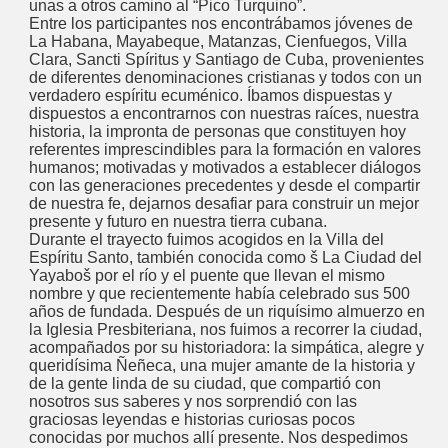
unas a otros camino al “Pico Turquino”.
Entre los participantes nos encontrábamos jóvenes de
La Habana, Mayabeque, Matanzas, Cienfuegos, Villa
Clara, Sancti Spíritus y Santiago de Cuba, provenientes
de diferentes denominaciones cristianas y todos con un
verdadero espíritu ecuménico. Íbamos dispuestas y
dispuestos a encontrarnos con nuestras raíces, nuestra
historia, la impronta de personas que constituyen hoy
referentes imprescindibles para la formación en valores
humanos; motivadas y motivados a establecer diálogos
con las generaciones precedentes y desde el compartir
de nuestra fe, dejarnos desafiar para construir un mejor
presente y futuro en nuestra tierra cubana.
Durante el trayecto fuimos acogidos en la Villa del
Espíritu Santo, también conocida como š La Ciudad del
Yayaboš por el río y el puente que llevan el mismo
nombre y que recientemente había celebrado sus 500
años de fundada. Después de un riquísimo almuerzo en
la Iglesia Presbiteriana, nos fuimos a recorrer la ciudad,
acompañados por su historiadora: la simpática, alegre y
queridísima Ñeñeca, una mujer amante de la historia y
de la gente linda de su ciudad, que compartió con
nosotros sus saberes y nos sorprendió con las
graciosas leyendas e historias curiosas pocos
conocidas por muchos allí presente. Nos despedimos